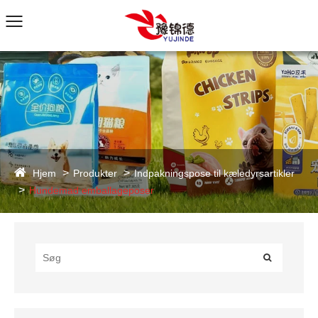
Hjem
Produkter
Indpakningspose til kæledyrsartikler
Hundemad emballageposer