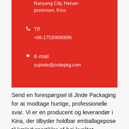
Nanyang City, Henan-
provinsen, Kina

Tlf
+86-17530690896
E-mail

yujinde@jindepkg.com
Send en forespørgsel til Jinde Packaging
for at modtage hurtige, professionelle
svar. Vi er en producent og leverandør i
Kina, der tilbyder holdbar emballagepose