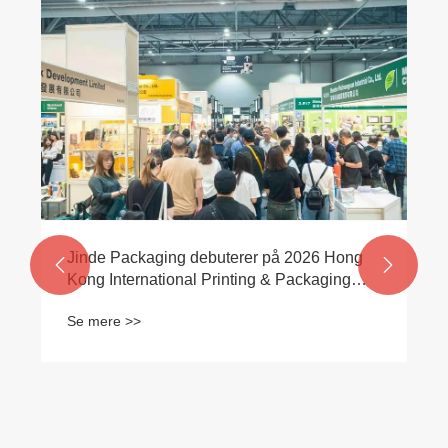
Jinde Packaging debuterer på 2026 Hong


Kong International Printing & Packaging
Fair, førende i den grønne
Se mere >>
eksportemballage-trend med fladbundede
poseløsninger