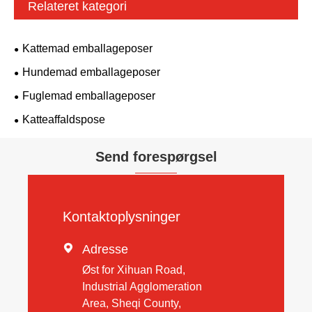
Relateret kategori
Kattemad emballageposer
Hundemad emballageposer
Fuglemad emballageposer
Katteaffaldspose
Send forespørgsel
Kontaktoplysninger

Adresse
Øst for Xihuan Road,
Industrial Agglomeration
Area, Sheqi County,