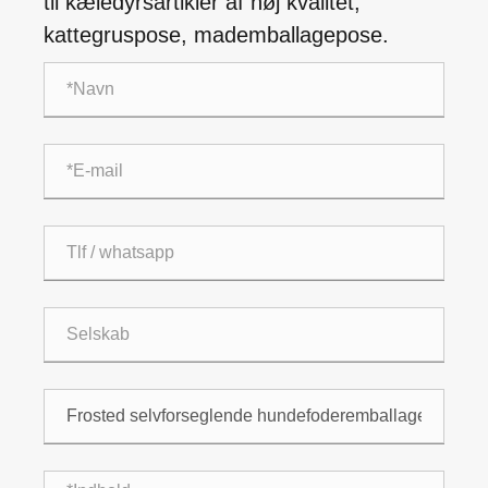
til kæledyrsartikler af høj kvalitet,
kattegruspose, mademballagepose.