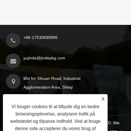
+86-17530690896
yujinde@jindepkg.com
Øst for Xihuan Road, Industrial
Agglomeration Area, Sheqi
County, Nanyang City, Henan-
X
provinsen, Kina
Vi bruger cookies til at tilbyde dig en bedre
browsingoplevelse, analysere trafik på
webstedet og tilpasse indhold. Ved at bruge
Copyright © 2025 Nanyang Jinde Packaging Co., LTD. Alle
denne side accepterer du vores brug af